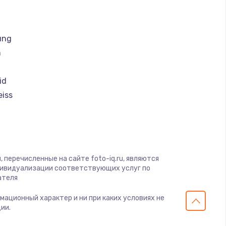
ать
ать
ung
h
ать
id
ать
eiss
i
ать
ать
 перечисленные на сайте foto-iq.ru, являются
дивидуализации соответствующих услуг по
ать
ателя
рмационный характер и ни при каких условиях не
ать
ии.