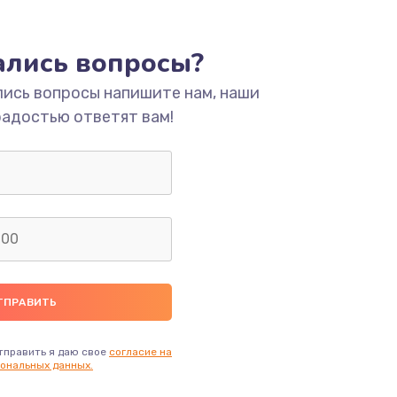
ать
тались вопросы?
ать
лись вопросы напишите нам, наши
радостью ответят вам!
ать
ать
ать
ать
ать
тправить я даю свое
согласие на
ональных данных.