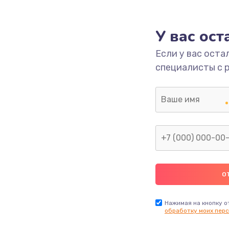
1000 руб.
Заказ
У вас ос
700 руб.
Заказ
Если у вас оста
специалисты с 
2500 руб.
Заказ
1400 руб.
Заказ
модуля
600 руб.
Заказ
1100 руб.
Заказ
900 руб.
Заказ
Нажимая на кнопку о
обработку моих перс
нфорки