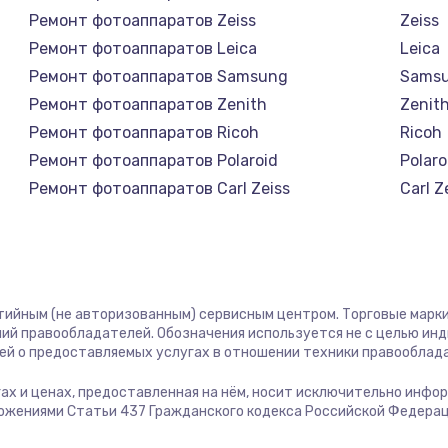
1400 руб.
Заказ
Ремонт фотоаппаратов Zeiss
Zeiss
Ремонт фотоаппаратов Leica
Leica
1400 руб.
Заказ
Ремонт фотоаппаратов Samsung
Sams
Ремонт фотоаппаратов Zenith
Zenit
580 руб.
Заказ
Ремонт фотоаппаратов Ricoh
Ricoh
Ремонт фотоаппаратов Polaroid
Polaro
500 руб.
Заказ
Ремонт фотоаппаратов Carl Zeiss
Carl Z
Ремонт фотоаппаратов Xiaomi
Xiaom
1000 руб.
Заказ
Ремонт фотоаппаратов LUMIX
LUMIX
Ремонт фотоаппаратов Kodak
Kodak
700 руб.
Заказ
нтийным (не авторизованным) сервисным центром. Торговые марки,
ий правообладателей. Обозначения используется не с целью ин
600 руб.
Заказ
ей о предоставляемых услугах в отношении техники правооблад
угах и ценах, предоставленная на нём, носит исключительно инфо
850 руб.
Заказ
ожениями Статьи 437 Гражданского кодекса Российской Федерац