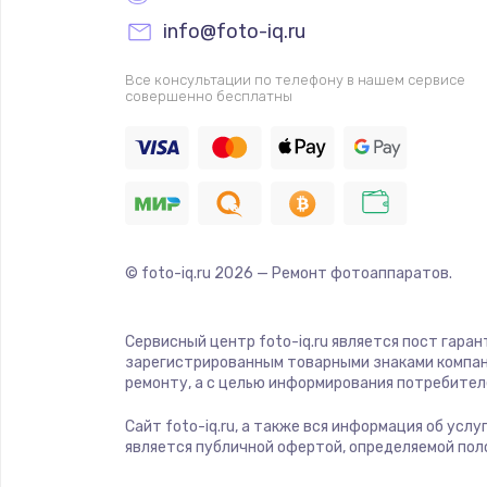
Прошивка
info@foto-iq.ru
Ремонт платы электроники
Все консультации по телефону в нашем сервисе
совершенно бесплатны
Комплексная чистка
Замена датчиков
Замена шнура питания
© foto-iq.ru
2026
— Ремонт фотоаппаратов.
Ремонт кнопки
Сервисный центр foto-iq.ru является пост гара
зарегистрированным товарными знаками компан
Настройка
ремонту, а с целью информирования потребител
Сайт foto-iq.ru, а также вся информация об усл
Ремонт корпуса
является публичной офертой, определяемой пол