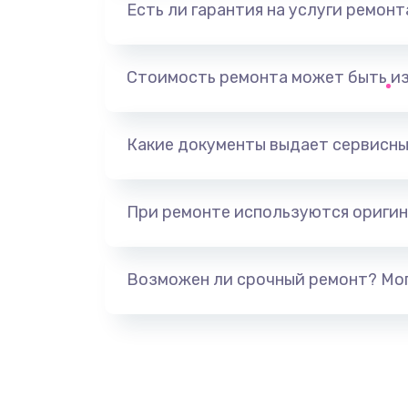
Есть ли гарантия на услуги ремон
Замена видеоадаптера (видеок
Замена, перепайка чипа
Стоимость ремонта может быть и
Замена HDMI-разъема
Какие документы выдает сервисны
Замена/Pемонт карбюратора
При ремонте используются оригин
Ремонт капиллярной трубки
Замена блока питания
Возможен ли срочный ремонт? Мог
Прошивка / разблокировка
Замена термостата