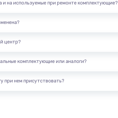
та и на используемые при ремонте комплектующие?
арты)
1800 руб.
Заказ
1300 руб.
Заказ
зменена?
650 руб.
Заказ
й центр?
1300 руб.
Заказ
альные комплектующие или аналоги?
400 руб.
Заказ
1000 руб.
Заказ
у при нем присутствовать?
900 руб.
Заказ
1200 руб.
Заказ