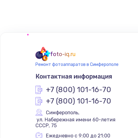
Замена сенсорного датчика
Замена сигнальной лампы
Замена системной платы
foto-iq.ru
Ремонт фотоаппаратов в Симферополе
Замена температурного датчик
Контактная информация
Замена электроконфорки
+7 (800) 101-16-70
+7 (800) 101-16-70
Техобслуживание
Симферополь
,
 ул. Набережная имени 60-летия 
Установка / подключение / дем
СССР, 75
Ежедневно с 9:00 до 21:00