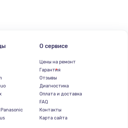
ать
ать
ать
ды
О сервисе
ать
n
Цены на ремонт
ать
Гарантия
lm
Отзывы
ать
Nuo
Диагностика
x
Оплата и доставка
ать
FAQ
 Panasonic
Контакты
ать
us
Карта сайта
т