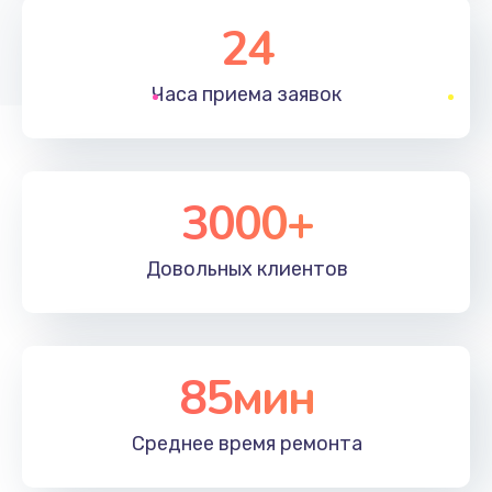
1350 руб.
24
Заказать
Часа приема
заявок
Перепрошивка, восстановление ПО
680 руб.
Заказать
3000+
Замена матричного блока
2000 руб.
Довольных
клиентов
Заказать
Комплексная чистка
85мин
600 руб.
Заказать
Среднее время
ремонта
Замена лампы подсветки