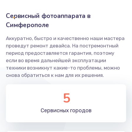
Заказать
Сервисный фотоаппарата в
Не захватывает бумагу
Симферополе
600 руб.
Аккуратно, быстро и качественно наши мастера
Заказать
проведут ремонт девайса. На постремонтный
период предоставляется гарантия, поэтому
Грязная печать
если во время дальнейшей эксплуатации
350 руб.
техники возникнут какие-то проблемы, можно
снова обратиться к нам для их решения.
Заказать
Ремонт механики сканирующей головки
5
1800 руб.
Заказать
Сервисных
городов
Ремонт инвертора лампы подсветки