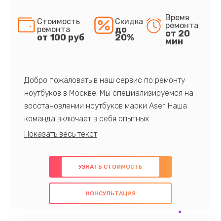
Время
Стоимость
Скидка
ремонта
до
ремонта
от 20
от 100 руб
20%
мин
Добро пожаловать в наш сервис по ремонту
ноутбуков в Москве. Мы специализируемся на
восстановлении ноутбуков марки Aser. Наша
команда включает в себя опытных
профессионалов с обширными знаниями и
многолетним опытом в данной области. Мы
предлагаем быстрый и качественный ремонт с
УЗНАТЬ СТОИМОСТЬ
использованием оригинальных компонентов, а
также гарантируем качество всех
КОНСУЛЬТАЦИЯ
проведенных работ. Наша цель - предоставить
клиентам надежное и профессиональное