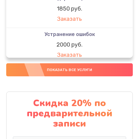
1850 руб.
Заказать
Устранение ошибок
2000 руб.
Заказать
Ремонт после залития
ПОКАЗАТЬ ВСЕ УСЛУГИ
1730 руб.
Заказать
Скидка 20% по
Ремонт электроплаты
предварительной
1320 руб.
записи
Заказать