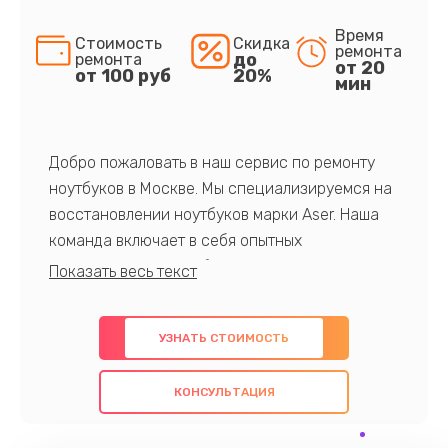
Время
Стоимость
Скидка
ремонта
до
ремонта
от 20
от 100 руб
20%
мин
Добро пожаловать в наш сервис по ремонту
ноутбуков в Москве. Мы специализируемся на
восстановлении ноутбуков марки Aser. Наша
команда включает в себя опытных
профессионалов с обширными знаниями и
многолетним опытом в данной области. Мы
предлагаем быстрый и качественный ремонт с
УЗНАТЬ СТОИМОСТЬ
использованием оригинальных компонентов, а
также гарантируем качество всех
КОНСУЛЬТАЦИЯ
проведенных работ. Наша цель - предоставить
клиентам надежное и профессиональное