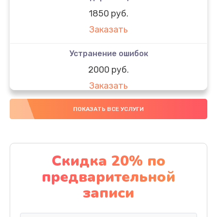
1850 руб.
Заказать
Устранение ошибок
2000 руб.
Заказать
Ремонт после залития
ПОКАЗАТЬ ВСЕ УСЛУГИ
1730 руб.
Заказать
Скидка 20% по
Ремонт электроплаты
предварительной
1320 руб.
записи
Заказать