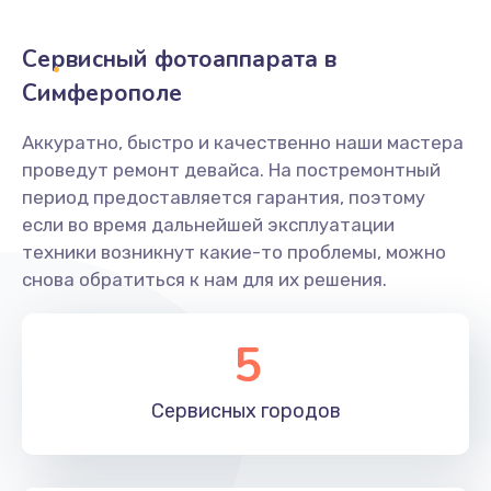
Заказать
Сервисный фотоаппарата в
Не захватывает бумагу
Симферополе
600 руб.
Аккуратно, быстро и качественно наши мастера
Заказать
проведут ремонт девайса. На постремонтный
период предоставляется гарантия, поэтому
Грязная печать
если во время дальнейшей эксплуатации
350 руб.
техники возникнут какие-то проблемы, можно
снова обратиться к нам для их решения.
Заказать
Ремонт механики сканирующей головки
5
1800 руб.
Заказать
Сервисных
городов
Ремонт инвертора лампы подсветки