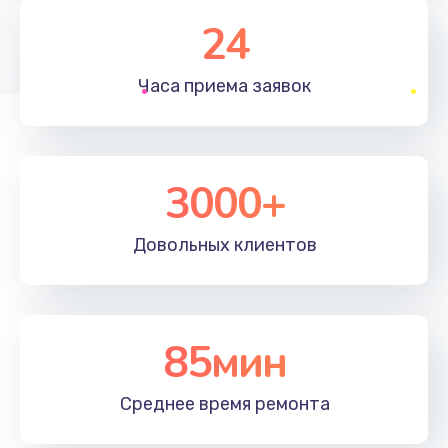
1350 руб.
24
Заказать
Часа приема
заявок
Перепрошивка, восстановление ПО
680 руб.
Заказать
3000+
Замена матричного блока
2000 руб.
Довольных
клиентов
Заказать
Комплексная чистка
85мин
600 руб.
Заказать
Среднее время
ремонта
Замена лампы подсветки