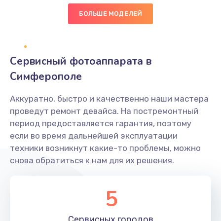
Зажевывает бумагу
БОЛЬШЕ МОДЕЛЕЙ
500 руб.
Заказать
Сервисный фотоаппарата в
Не захватывает бумагу
Симферополе
600 руб.
Аккуратно, быстро и качественно наши мастера
Заказать
проведут ремонт девайса. На постремонтный
период предоставляется гарантия, поэтому
Грязная печать
если во время дальнейшей эксплуатации
350 руб.
техники возникнут какие-то проблемы, можно
снова обратиться к нам для их решения.
Заказать
Ремонт механики сканирующей головки
5
1800 руб.
Заказать
Сервисных
городов