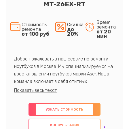
MT-26EX-RT
Время
Стоимость
Скидка
ремонта
до
ремонта
от 20
от 100 руб
20%
мин
Добро пожаловать в наш сервис по ремонту
ноутбуков в Москве. Мы специализируемся на
восстановлении ноутбуков марки Aser. Наша
команда включает в себя опытных
профессионалов с обширными знаниями и
многолетним опытом в данной области. Мы
предлагаем быстрый и качественный ремонт с
УЗНАТЬ СТОИМОСТЬ
использованием оригинальных компонентов, а
также гарантируем качество всех
КОНСУЛЬТАЦИЯ
проведенных работ. Наша цель - предоставить