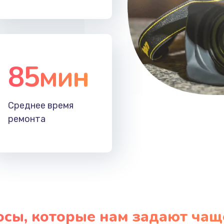
20 мин
3 года
30 мин
1 год
85мин
Среднее время
ремонта
осы, которые нам задают чащ