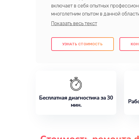
включает в себя опытных профессион
многолетним опытом в данной област
качественный ремонт с использовани
гарантируем качество всех проведенн
клиентам надежное и профессиональн
УЗНАТЬ СТОИМОСТЬ
КОН
потребности наилучшим образом. Не 
сейчас!
Бесплатная диагностика за 30
Рабо
мин.