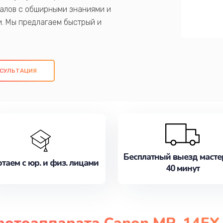
алов с обширными знаниями и
и. Мы предлагаем быстрый и
ем оригинальных компонентов, а также
ых работ. Наша цель - предоставить
ое обслуживание, удовлетворяя их
СУЛЬТАЦИЯ
медлите записаться на ремонт уже
Бесплатный выезд масте
таем с юр. и физ. лицами
40 минут