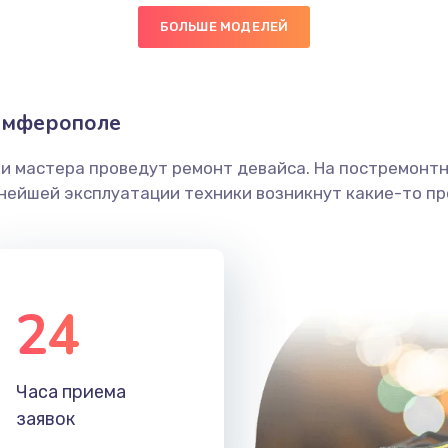
БОЛЬШЕ МОДЕЛЕЙ
60 мин
2 года
головки
50 мин
1 год
имферополе
етки
50 мин
1 год
ши мастера проведут ремонт девайса. На постремонт
ьнейшей эксплуатации техники возникнут какие-то пр
 ПО
60 мин
3 года
60 мин
2 года
24
40 мин
1 год
50 мин
2 года
Часа приема
заявок
20 мин
1 год