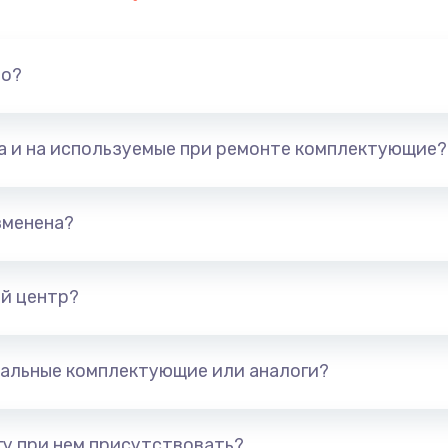
но?
та и на используемые при ремонте комплектующие?
зменена?
й центр?
альные комплектующие или аналоги?
у при нем присутствовать?