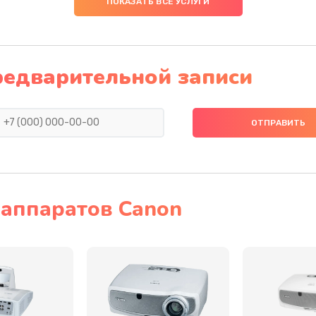
ПОКАЗАТЬ ВСЕ УСЛУГИ
40 мин
2 года
50 мин
3 года
редварительной записи
40 мин
1 год
30 мин
3 года
60 мин
1 год
аппаратов Canon
40 мин
1 год
20 мин
1 год
40 мин
2 года