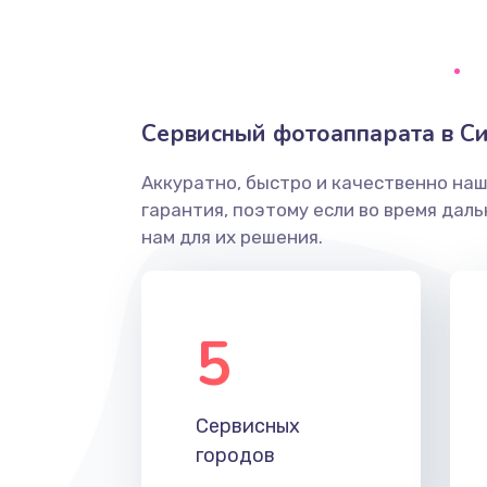
Грязная печать
Ремонт механики сканирующей 
Сервисный фотоаппарата в С
Ремонт инвертора лампы подсв
Аккуратно, быстро и качественно на
гарантия, поэтому если во время дал
Перепрошивка, восстановление
нам для их решения.
Замена матричного блока
5
Комплексная чистка
Замена лампы подсветки
Сервисных
городов
Ремонт блока управления