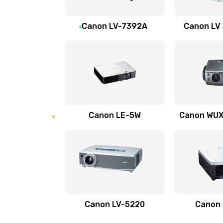
Ремонт электронных узлов
Canon LV-7392A
Canon LV
Не видит устройство
Не печатает
Скрипит, трещит
Canon LE-5W
Canon WUX1
Переполнен абсорбер
Не видит бумагу
Зажевывает бумагу
Canon LV-5220
Canon
Не захватывает бумагу