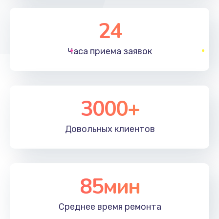
1350 руб.
24
Заказать
Часа приема
заявок
Перепрошивка, восстановление ПО
680 руб.
Заказать
3000+
Замена матричного блока
2000 руб.
Довольных
клиентов
Заказать
Комплексная чистка
85мин
600 руб.
Заказать
Среднее время
ремонта