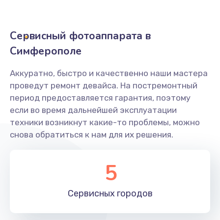
500 руб.
Заказать
Сервисный фотоаппарата в
Не захватывает бумагу
Симферополе
600 руб.
Аккуратно, быстро и качественно наши мастера
Заказать
проведут ремонт девайса. На постремонтный
период предоставляется гарантия, поэтому
Грязная печать
если во время дальнейшей эксплуатации
350 руб.
техники возникнут какие-то проблемы, можно
снова обратиться к нам для их решения.
Заказать
Ремонт механики сканирующей головки
5
1800 руб.
Заказать
Сервисных
городов
Ремонт инвертора лампы подсветки