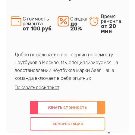
Время
Стоимость
Скидка
ремонта
до
ремонта
от 20
от 100 руб
20%
мин
Добро пожаловать в наш сервис по ремонту
ноутбуков в Москве. Мы специализируемся на
восстановлении ноутбуков марки Aser. Наша
команда включает в себя опытных
профессионалов с обширными знаниями и
многолетним опытом в данной области. Мы
предлагаем быстрый и качественный ремонт с
УЗНАТЬ СТОИМОСТЬ
использованием оригинальных компонентов, а
также гарантируем качество всех
КОНСУЛЬТАЦИЯ
проведенных работ. Наша цель - предоставить
клиентам надежное и профессиональное