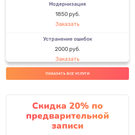
Модернизация
1850 руб.
Заказать
Устранение ошибок
2000 руб.
Заказать
Ремонт после залития
ПОКАЗАТЬ ВСЕ УСЛУГИ
1730 руб.
Заказать
Скидка 20% по
Ремонт электроплаты
предварительной
1320 руб.
записи
Заказать