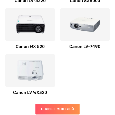
Canon LV-5220
Canon SX6000
Заказать
Скрипит, трещит
600 руб.
Заказать
Canon WX 520
Canon LV-7490
Переполнен абсорбер
300 руб.
Заказать
Не видит бумагу
550 руб.
Canon LV WX320
Заказать
Зажевывает бумагу
БОЛЬШЕ МОДЕЛЕЙ