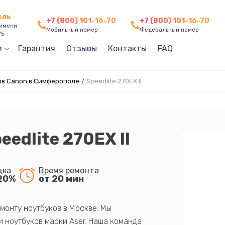
оль
+7 (800) 101-16-70
+7 (800) 101-16-70
 имени
Мобильный номер
Федеральный номер
75
и
Гарантия
Отзывы
Контакты
FAQ
в Canon в Симферополе
/
Speedlite 270EX II
edlite 270EX II
дка
Время ремонта
20%
от 20 мин
монту ноутбуков в Москве. Мы
 ноутбуков марки Aser. Наша команда