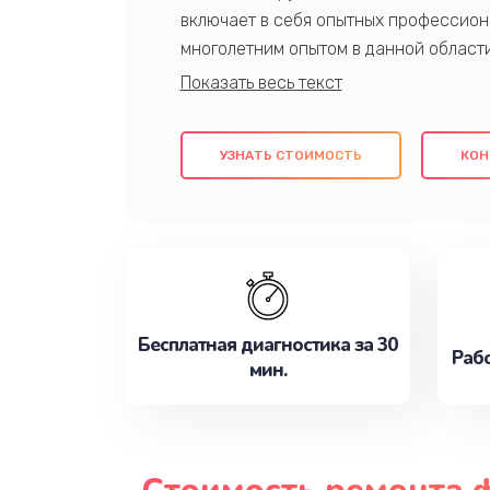
включает в себя опытных профессион
многолетним опытом в данной област
качественный ремонт с использовани
гарантируем качество всех проведенн
клиентам надежное и профессиональн
УЗНАТЬ СТОИМОСТЬ
КОН
потребности наилучшим образом. Не 
сейчас!
Бесплатная диагностика за 30
Рабо
мин.