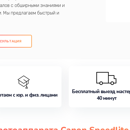
алов с обширными знаниями и
и. Мы предлагаем быстрый и
ем оригинальных компонентов, а также
ых работ. Наша цель - предоставить
ое обслуживание, удовлетворяя их
СУЛЬТАЦИЯ
медлите записаться на ремонт уже
Бесплатный выезд масте
таем с юр. и физ. лицами
40 минут