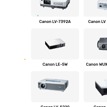
Ремонт системной платы
Ремонт электронных узлов
Canon LV-7392A
Canon LV
Не видит устройство
Не печатает
Скрипит, трещит
Canon LE-5W
Canon WUX1
Переполнен абсорбер
Не видит бумагу
Зажевывает бумагу