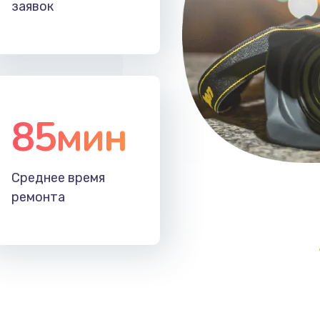
заявок
40 мин
1 год
20 мин
1 год
20 мин
2 года
85мин
Среднее время
ремонта