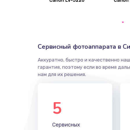
Canon LV-5220
Canon
Не захватывает бумагу
Грязная печать
Ремонт механики сканирующей 
Сервисный фотоаппарата в С
Ремонт инвертора лампы подсв
Аккуратно, быстро и качественно на
гарантия, поэтому если во время дал
Перепрошивка, восстановление
нам для их решения.
Замена матричного блока
5
Комплексная чистка
Замена лампы подсветки
Сервисных