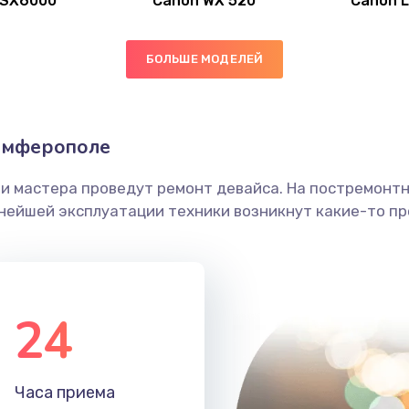
 SX6000
Canon WX 520
Canon 
60 мин
3 года
БОЛЬШЕ МОДЕЛЕЙ
40 мин
1 год
головки
60 мин
1 год
имферополе
етки
60 мин
2 года
ши мастера проведут ремонт девайса. На постремонт
ьнейшей эксплуатации техники возникнут какие-то пр
 ПО
20 мин
2 года
30 мин
3 года
24
50 мин
2 года
30 мин
1 год
Часа приема