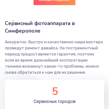
500 руб.
Заказать
Сервисный фотоаппарата в
Не захватывает бумагу
Симферополе
600 руб.
Аккуратно, быстро и качественно наши мастера
Заказать
проведут ремонт девайса. На постремонтный
период предоставляется гарантия, поэтому
Грязная печать
если во время дальнейшей эксплуатации
350 руб.
техники возникнут какие-то проблемы, можно
снова обратиться к нам для их решения.
Заказать
Ремонт механики сканирующей головки
5
1800 руб.
Заказать
Сервисных
городов