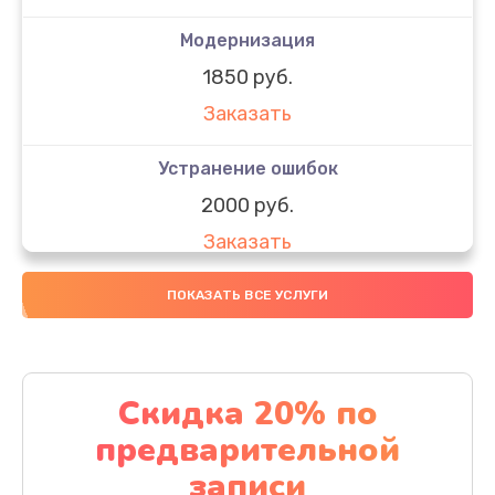
Модернизация
1850 руб.
Заказать
Устранение ошибок
2000 руб.
Заказать
Ремонт после залития
ПОКАЗАТЬ ВСЕ УСЛУГИ
1730 руб.
Заказать
Скидка 20% по
Ремонт электроплаты
предварительной
1320 руб.
записи