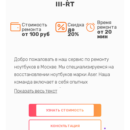
III-RT
Время
Стоимость
Скидка
ремонта
до
ремонта
от 20
от 100 руб
20%
мин
Добро пожаловать в наш сервис по ремонту
ноутбуков в Москве. Мы специализируемся на
восстановлении ноутбуков марки Aser. Наша
команда включает в себя опытных
профессионалов с обширными знаниями и
многолетним опытом в данной области. Мы
предлагаем быстрый и качественный ремонт с
УЗНАТЬ СТОИМОСТЬ
использованием оригинальных компонентов, а
также гарантируем качество всех
КОНСУЛЬТАЦИЯ
проведенных работ. Наша цель - предоставить