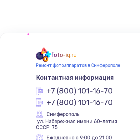
Замена сенсорного датчика
Замена сигнальной лампы
Замена системной платы
foto-iq.ru
Ремонт фотоаппаратов в Симферополе
Замена температурного датчик
Контактная информация
Замена электроконфорки
+7 (800) 101-16-70
+7 (800) 101-16-70
Техобслуживание
Симферополь
,
 ул. Набережная имени 60-летия 
Установка / подключение / дем
СССР, 75
Ежедневно с 9:00 до 21:00