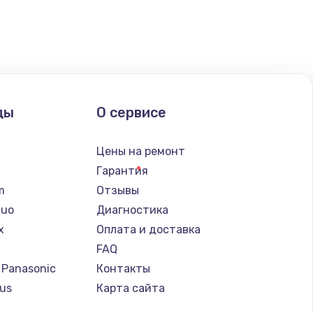
ать
ать
ать
ды
О сервисе
ать
n
Цены на ремонт
ать
Гарантия
lm
Отзывы
ать
Nuo
Диагностика
x
Оплата и доставка
ать
FAQ
 Panasonic
Контакты
ать
us
Карта сайта
т