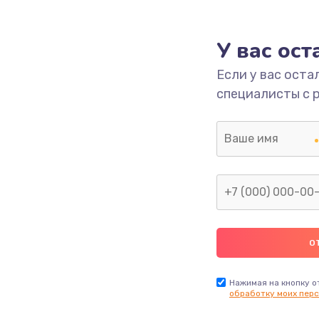
1000 руб.
Заказ
У вас ос
700 руб.
Заказ
Если у вас оста
специалисты с 
2500 руб.
Заказ
1400 руб.
Заказ
модуля
600 руб.
Заказ
1100 руб.
Заказ
900 руб.
Заказ
Нажимая на кнопку о
обработку моих перс
нфорки