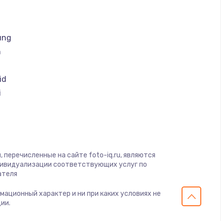
ать
ать
ung
h
ать
id
ать
i
ать
magic
ать
 перечисленные на сайте foto-iq.ru, являются
дивидуализации соответствующих услуг по
ать
ателя
рмационный характер и ни при каких условиях не
ать
ии.