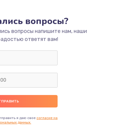
ать
тались вопросы?
ать
лись вопросы напишите нам, наши
радостью ответят вам!
ать
ать
ать
ать
ать
тправить я даю свое
согласие на
ональных данных.