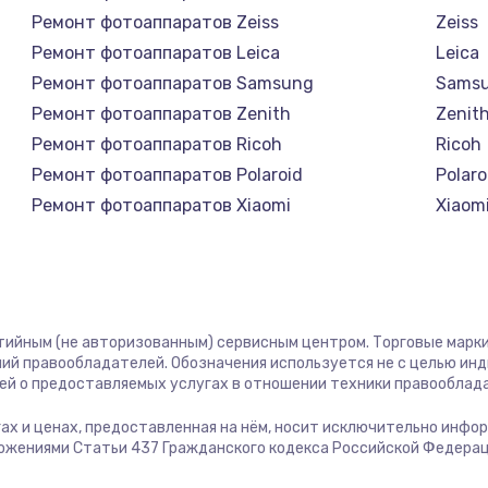
1400 руб.
Заказ
Ремонт фотоаппаратов Zeiss
Zeiss
Ремонт фотоаппаратов Leica
Leica
1400 руб.
Заказ
Ремонт фотоаппаратов Samsung
Sams
Ремонт фотоаппаратов Zenith
Zenit
580 руб.
Заказ
Ремонт фотоаппаратов Ricoh
Ricoh
Ремонт фотоаппаратов Polaroid
Polaro
500 руб.
Заказ
Ремонт фотоаппаратов Xiaomi
Xiaom
Ремонт фотоаппаратов LUMIX
LUMIX
1000 руб.
Заказ
Ремонт фотоаппаратов Kodak
Kodak
Ремонт фотоаппаратов Blackmagic
Black
700 руб.
Заказ
нтийным (не авторизованным) сервисным центром. Торговые марки,
ий правообладателей. Обозначения используется не с целью ин
600 руб.
Заказ
ей о предоставляемых услугах в отношении техники правооблад
угах и ценах, предоставленная на нём, носит исключительно инфо
850 руб.
Заказ
ожениями Статьи 437 Гражданского кодекса Российской Федерац