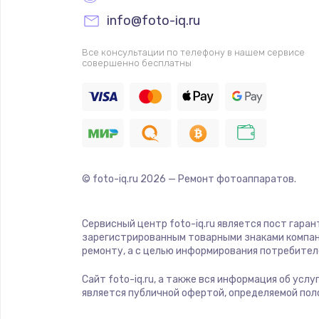
Прошивка
info@foto-iq.ru
Ремонт платы электроники
Все консультации по телефону в нашем сервисе
совершенно бесплатны
Комплексная чистка
Замена датчиков
Замена шнура питания
© foto-iq.ru
2026
— Ремонт фотоаппаратов.
Ремонт кнопки
Сервисный центр foto-iq.ru является пост гара
зарегистрированным товарными знаками компан
Настройка
ремонту, а с целью информирования потребител
Сайт foto-iq.ru, а также вся информация об усл
Ремонт корпуса
является публичной офертой, определяемой пол