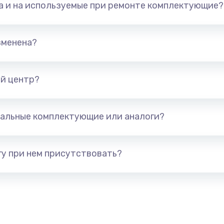
та и на используемые при ремонте комплектующие?
арты)
1800 руб.
Заказ
1300 руб.
Заказ
зменена?
650 руб.
Заказ
й центр?
1300 руб.
Заказ
альные комплектующие или аналоги?
400 руб.
Заказ
1000 руб.
Заказ
у при нем присутствовать?
900 руб.
Заказ
1200 руб.
Заказ