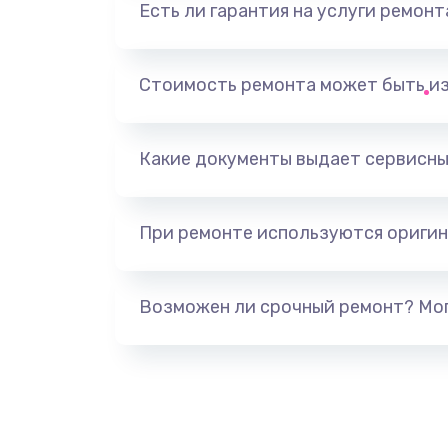
Есть ли гарантия на услуги ремон
Замена видеоадаптера (видеок
Замена, перепайка чипа
Стоимость ремонта может быть и
Замена HDMI-разъема
Какие документы выдает сервисны
Замена/Pемонт карбюратора
При ремонте используются оригин
Ремонт капиллярной трубки
Замена блока питания
Возможен ли срочный ремонт? Мог
Прошивка / разблокировка
Замена термостата