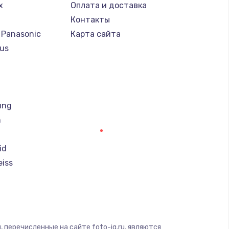
x
Оплата и доставка
Контакты
 Panasonic
Карта сайта
us
т
ung
h
id
eiss
i
magic
 перечисленные на сайте foto-iq.ru, являются