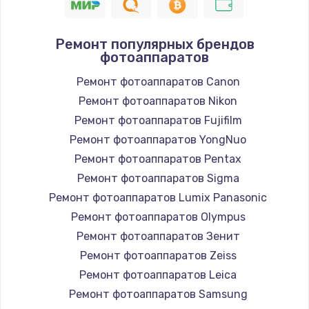
1400 руб.
Заказать
Ремонт популярных брендов
фотоаппаратов
Замена / ремонт электронного модуля
Ремонт фотоаппаратов Canon
управления
Ремонт фотоаппаратов Nikon
600 руб.
Ремонт фотоаппаратов Fujifilm
Заказать
Ремонт фотоаппаратов YongNuo
Ремонт фотоаппаратов Pentax
Замена конфорки
Ремонт фотоаппаратов Sigma
1100 руб.
Ремонт фотоаппаратов Lumix Panasonic
Заказать
Ремонт фотоаппаратов Olympus
Ремонт фотоаппаратов Зенит
Замена платы сенсора
Ремонт фотоаппаратов Zeiss
900 руб.
Ремонт фотоаппаратов Leica
Заказать
Ремонт фотоаппаратов Samsung