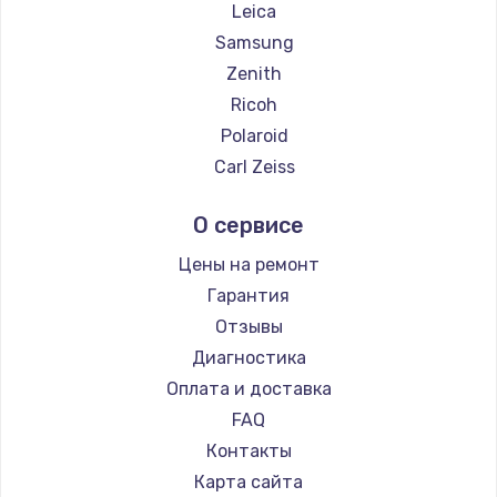
Замена температурного датчика
Leica
2500 руб.
Samsung
Zenith
Заказать
Ricoh
Замена электроконфорки
Polaroid
1300 руб.
Carl Zeiss
Xiaomi
Заказать
О сервисе
LUMIX
Техобслуживание
Blackmagic
Цены на ремонт
900 руб.
Гарантия
Заказать
Отзывы
Диагностика
Установка / подключение / демонтаж
Оплата и доставка
1300 руб.
FAQ
Заказать
Контакты
Карта сайта