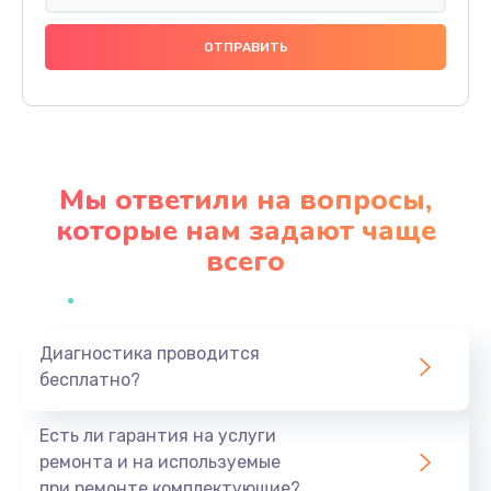
Замена праймера
1000 руб.
Заказать
Ремонт материнской платы
4500 руб.
Мы ответили на вопросы,
Заказать
которые нам задают чаще
всего
Профилактическая чистка
1000 руб.
Заказать
Диагностика проводится
бесплатно?
Прошивка BIOS
1920 руб.
Есть ли гарантия на услуги
Заказать
ремонта и на используемые
при ремонте комплектующие?