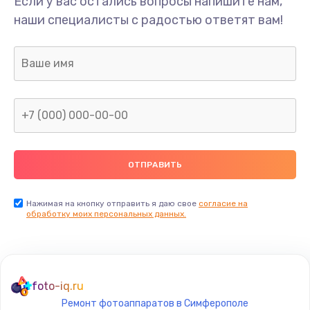
Если у вас остались вопросы напишите нам,
Замена/Pемонт карбюратора
наши специалисты с радостью ответят вам!
1300 руб.
Заказать
Ремонт капиллярной трубки
400 руб.
Заказать
Замена блока питания
1000 руб.
Заказать
Нажимая на кнопку отправить я даю свое
согласие на
обработку моих персональных данных.
Прошивка / разблокировка
900 руб.
Заказать
foto-iq.ru
Ремонт фотоаппаратов в Симферополе