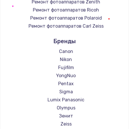
Ремонт фотоаппаратов Zenith
Замена регулятора режимов конфорки
Ремонт фотоаппаратов Ricoh
900 руб.
Ремонт фотоаппаратов Polaroid
Заказать
Ремонт фотоаппаратов Carl Zeiss
Ремонт фотоаппаратов Xiaomi
Замена сенсорного датчика
Бренды
Ремонт фотоаппаратов LUMIX
1300 руб.
Ремонт фотоаппаратов Blackmagic
Canon
Заказать
Nikon
Fujifilm
Замена сигнальной лампы
YongNuo
1200 руб.
Pentax
Заказать
Sigma
Замена системной платы
Lumix Panasonic
1500 руб.
Olympus
Зенит
Заказать
Zeiss