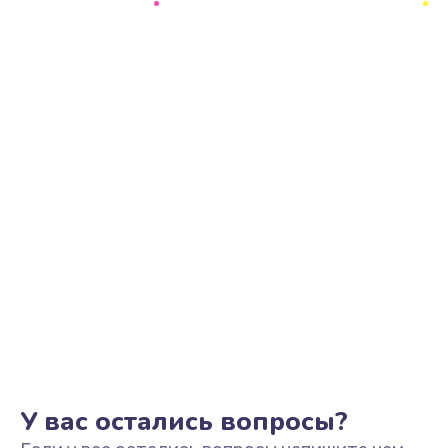
Ремонт цепи питания
2500 руб.
Заказать
Замена видеоадаптера (видеокарты)
1800 руб.
Заказать
Замена, перепайка чипа
1300 руб.
Заказать
Замена HDMI-разъема
650 руб.
Заказать
У вас остались вопросы?