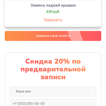
Замена задней крышки
650 руб.
Заказать
Замена аккумулятора
ПОКАЗАТЬ ВСЕ УСЛУГИ
4000 руб.
Заказать
Замена материнской платы
Скидка 20% по
1100 руб.
предварительной
Заказать
записи
Замена масла
750 руб.
Заказать