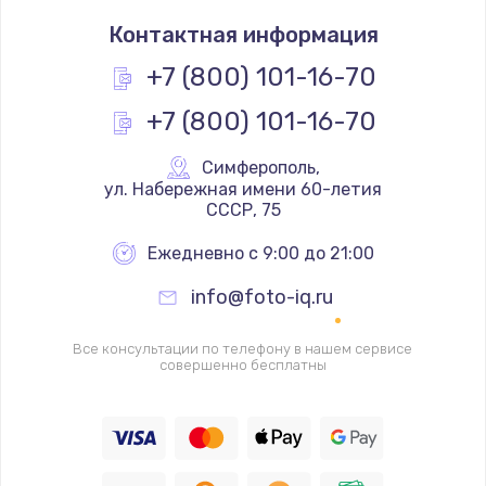
Замена термостата
Контактная информация
1200 руб.
Заказать
+7 (800) 101-16-70
+7 (800) 101-16-70
Замена реле
1000 руб.
Симферополь
,
Заказать
 ул. Набережная имени 60-летия 
СССР, 75
Замена термопредохранителя
Ежедневно с 9:00 до 21:00
700 руб.
info@foto-iq.ru
Заказать
Все консультации по телефону в нашем сервисе
Замена ТЭНа
совершенно бесплатны
2500 руб.
Заказать
Замена шнура