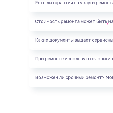
Есть ли гарантия на услуги ремон
Замена видеоадаптера (видеок
Замена, перепайка чипа
Стоимость ремонта может быть и
Замена HDMI-разъема
Какие документы выдает сервисны
Замена/Pемонт карбюратора
При ремонте используются оригин
Ремонт капиллярной трубки
Замена блока питания
Возможен ли срочный ремонт? Мог
Прошивка / разблокировка
Замена термостата