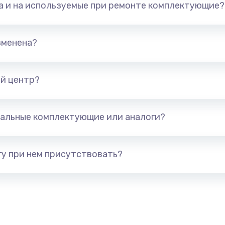
та и на используемые при ремонте комплектующие?
арты)
1800 руб.
Заказ
1300 руб.
Заказ
зменена?
650 руб.
Заказ
й центр?
1300 руб.
Заказ
альные комплектующие или аналоги?
400 руб.
Заказ
1000 руб.
Заказ
у при нем присутствовать?
900 руб.
Заказ
1200 руб.
Заказ