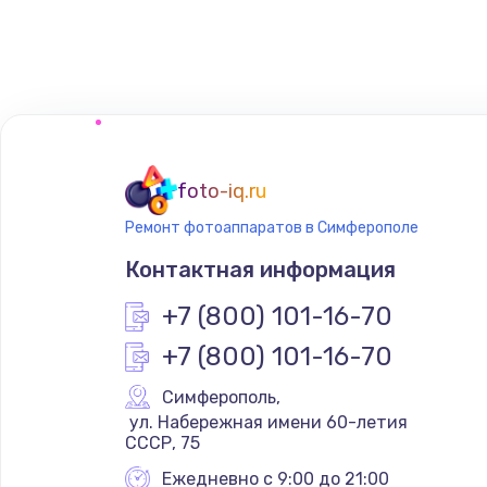
Замена сенсорного датчика
Замена сигнальной лампы
Замена системной платы
foto-iq.ru
Ремонт фотоаппаратов в Симферополе
Замена температурного датчик
Контактная информация
Замена электроконфорки
+7 (800) 101-16-70
+7 (800) 101-16-70
Техобслуживание
Симферополь
,
 ул. Набережная имени 60-летия 
Установка / подключение / дем
СССР, 75
Ежедневно с 9:00 до 21:00