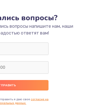
ать
тались вопросы?
ать
лись вопросы напишите нам, наши
радостью ответят вам!
ать
ать
ать
ать
ать
тправить я даю свое
согласие на
ональных данных.