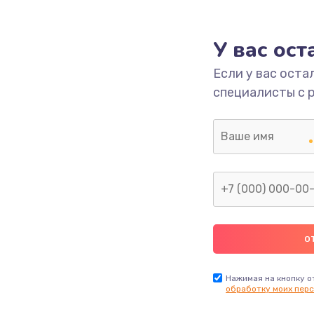
1000 руб.
Заказ
У вас ос
700 руб.
Заказ
Если у вас оста
специалисты с 
2500 руб.
Заказ
1400 руб.
Заказ
модуля
600 руб.
Заказ
1100 руб.
Заказ
900 руб.
Заказ
Нажимая на кнопку о
обработку моих перс
нфорки