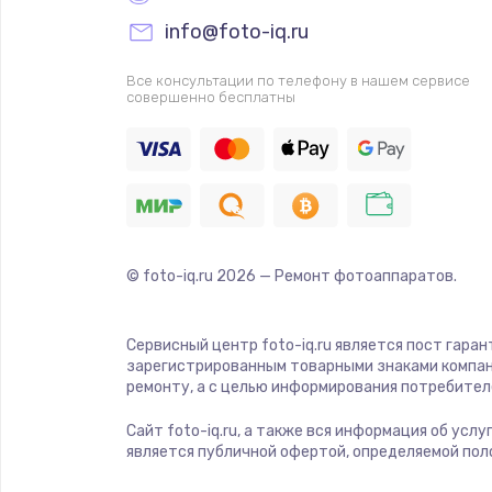
Прошивка
info@foto-iq.ru
Ремонт платы электроники
Все консультации по телефону в нашем сервисе
совершенно бесплатны
Комплексная чистка
Замена датчиков
Замена шнура питания
© foto-iq.ru
2026
— Ремонт фотоаппаратов.
Ремонт кнопки
Сервисный центр foto-iq.ru является пост гара
зарегистрированным товарными знаками компан
Настройка
ремонту, а с целью информирования потребител
Сайт foto-iq.ru, а также вся информация об усл
Ремонт корпуса
является публичной офертой, определяемой пол