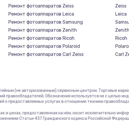
1400 руб.
Заказ
Ремонт фотоаппаратов Zeiss
Zeiss
Ремонт фотоаппаратов Leica
Leica
1400 руб.
Заказ
Ремонт фотоаппаратов Samsung
Sams
Ремонт фотоаппаратов Zenith
Zenit
580 руб.
Заказ
Ремонт фотоаппаратов Ricoh
Ricoh
Ремонт фотоаппаратов Polaroid
Polaro
500 руб.
Заказ
Ремонт фотоаппаратов Carl Zeiss
Carl Z
Ремонт фотоаппаратов Xiaomi
Xiaom
1000 руб.
Заказ
Ремонт фотоаппаратов LUMIX
LUMIX
Ремонт фотоаппаратов Blackmagic
Black
700 руб.
Заказ
нтийным (не авторизованным) сервисным центром. Торговые марки,
ий правообладателей. Обозначения используется не с целью ин
600 руб.
Заказ
ей о предоставляемых услугах в отношении техники правооблад
угах и ценах, предоставленная на нём, носит исключительно инфо
850 руб.
Заказ
ожениями Статьи 437 Гражданского кодекса Российской Федерац