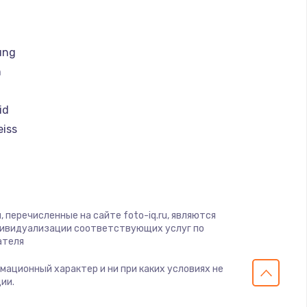
ать
ать
ung
h
ать
id
ать
eiss
i
ать
magic
ать
 перечисленные на сайте foto-iq.ru, являются
дивидуализации соответствующих услуг по
ать
ателя
рмационный характер и ни при каких условиях не
ать
ии.