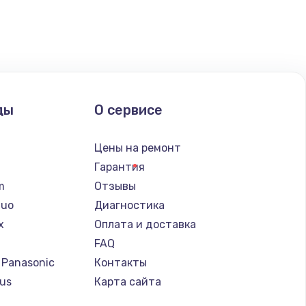
ать
ать
ать
ды
О сервисе
ать
n
Цены на ремонт
ать
Гарантия
lm
Отзывы
ать
Nuo
Диагностика
x
Оплата и доставка
ать
FAQ
 Panasonic
Контакты
ать
us
Карта сайта
т