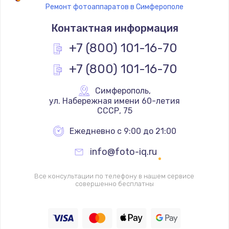
Ремонт фотоаппаратов в Симферополе
Замена термостата
Контактная информация
1200 руб.
Заказать
+7 (800) 101-16-70
+7 (800) 101-16-70
Замена реле
1000 руб.
Симферополь
,
Заказать
 ул. Набережная имени 60-летия 
СССР, 75
Замена термопредохранителя
Ежедневно с 9:00 до 21:00
700 руб.
info@foto-iq.ru
Заказать
Все консультации по телефону в нашем сервисе
Замена ТЭНа
совершенно бесплатны
2500 руб.
Заказать