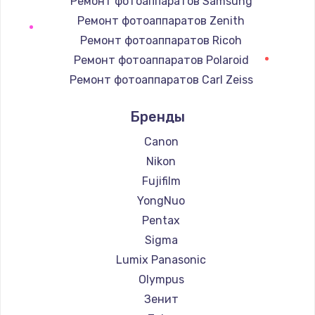
Ремонт фотоаппаратов Samsung
Ремонт фотоаппаратов Zenith
Замена регулятора режимов конфорки
Ремонт фотоаппаратов Ricoh
900 руб.
Ремонт фотоаппаратов Polaroid
Заказать
Ремонт фотоаппаратов Carl Zeiss
Ремонт фотоаппаратов Xiaomi
Замена сенсорного датчика
Бренды
Ремонт фотоаппаратов Kodak
1300 руб.
Ремонт фотоаппаратов Blackmagic
Canon
Заказать
Nikon
Fujifilm
Замена сигнальной лампы
YongNuo
1200 руб.
Pentax
Заказать
Sigma
Замена системной платы
Lumix Panasonic
1500 руб.
Olympus
Зенит
Заказать