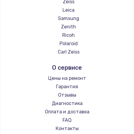
Zeiss
Замена температурного датчика
Leica
2500 руб.
Samsung
Zenith
Заказать
Ricoh
Замена электроконфорки
Polaroid
1300 руб.
Carl Zeiss
Xiaomi
Заказать
О сервисе
Kodak
Техобслуживание
Blackmagic
Цены на ремонт
900 руб.
Гарантия
Заказать
Отзывы
Диагностика
Установка / подключение / демонтаж
Оплата и доставка
1300 руб.
FAQ
Заказать
Контакты