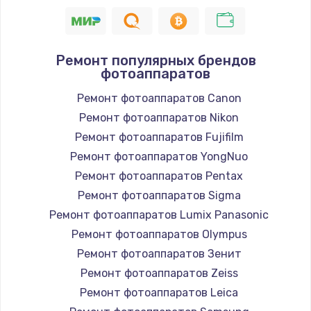
Замена шнура
1400 руб.
Заказать
Ремонт популярных брендов
фотоаппаратов
Замена / ремонт электронного модуля
Ремонт фотоаппаратов Canon
управления
Ремонт фотоаппаратов Nikon
600 руб.
Ремонт фотоаппаратов Fujifilm
Заказать
Ремонт фотоаппаратов YongNuo
Ремонт фотоаппаратов Pentax
Замена конфорки
Ремонт фотоаппаратов Sigma
1100 руб.
Ремонт фотоаппаратов Lumix Panasonic
Заказать
Ремонт фотоаппаратов Olympus
Ремонт фотоаппаратов Зенит
Замена платы сенсора
Ремонт фотоаппаратов Zeiss
900 руб.
Ремонт фотоаппаратов Leica
Заказать