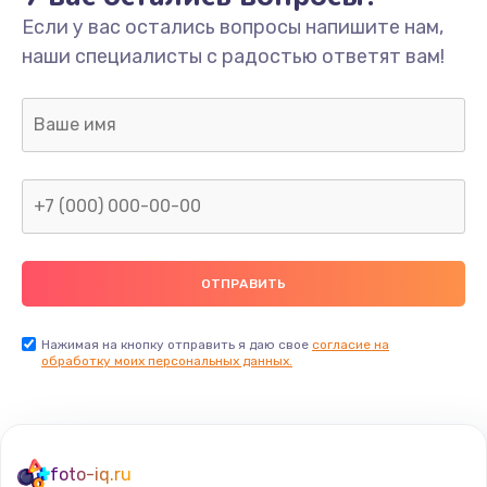
Если у вас остались вопросы напишите нам,
Замена/Pемонт карбюратора
наши специалисты с радостью ответят вам!
1300 руб.
Заказать
Ремонт капиллярной трубки
400 руб.
Заказать
Замена блока питания
1000 руб.
Заказать
Нажимая на кнопку отправить я даю свое
согласие на
обработку моих персональных данных.
Прошивка / разблокировка
900 руб.
Заказать
foto-iq.ru