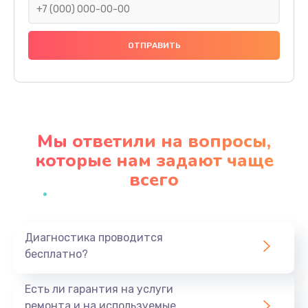
Замена праймера
1000 руб.
Заказать
Ремонт материнской платы
4500 руб.
Мы ответили на вопросы,
Заказать
которые нам задают чаще
всего
Профилактическая чистка
1000 руб.
Заказать
Диагностика проводится
бесплатно?
Прошивка BIOS
1920 руб.
Есть ли гарантия на услуги
Заказать
ремонта и на используемые