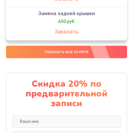
Замена задней крышки
650 руб.
Заказать
Замена аккумулятора
ПОКАЗАТЬ ВСЕ УСЛУГИ
4000 руб.
Заказать
Замена материнской платы
Скидка 20% по
1100 руб.
предварительной
Заказать
записи
Замена масла
750 руб.
Заказать