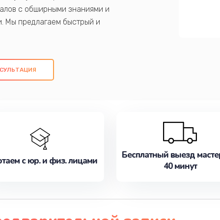
алов с обширными знаниями и
и. Мы предлагаем быстрый и
ем оригинальных компонентов, а также
ых работ. Наша цель - предоставить
ое обслуживание, удовлетворяя их
СУЛЬТАЦИЯ
медлите записаться на ремонт уже
Бесплатный выезд масте
таем с юр. и физ. лицами
40 минут