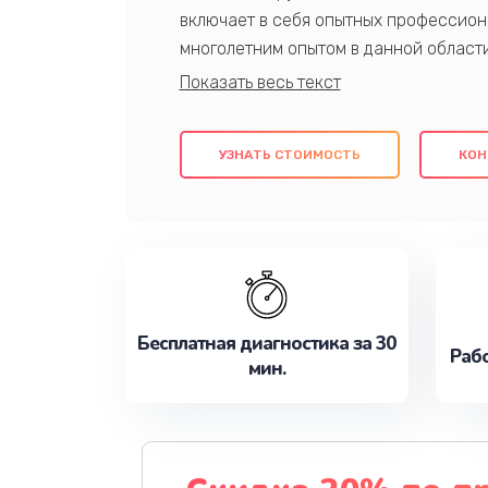
включает в себя опытных профессион
многолетним опытом в данной област
качественный ремонт с использовани
гарантируем качество всех проведенн
клиентам надежное и профессиональн
УЗНАТЬ СТОИМОСТЬ
КОН
потребности наилучшим образом. Не 
сейчас!
Бесплатная диагностика за 30
Рабо
мин.