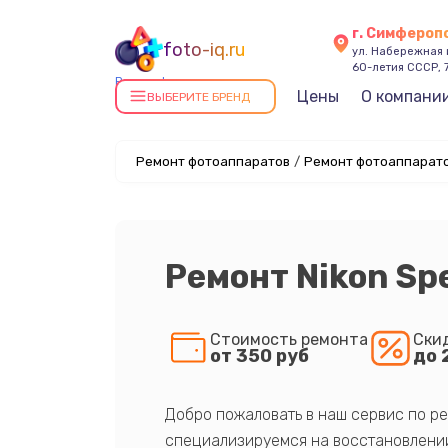
г. Симфероп
foto-iq.ru
ул. Набережная
60-летия СССР, 
Ремонт фотоаппаратов в
Цены
О компани
ВЫБЕРИТЕ БРЕНД
Симферополе
Ремонт фотоаппаратов
/
Ремонт фотоаппарато
Ремонт Nikon Sp
Стоимость ремонта
Ски
от 350 руб
до 
Добро пожаловать в наш сервис по ре
специализируемся на восстановлении