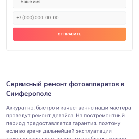
Замена дисплея (экрана)
1900 руб.
Заказать
Замена / ремонт инфракрасного датчика
2000 руб.
Заказать
Ремонт крышки батарейного отсека
Сервисный ремонт фотоаппаратов в
1800 руб.
Симферополе
Заказать
Аккуратно, быстро и качественно наши мастера
Замена ультразвукового мотора
проведут ремонт девайса. На постремонтный
1800 руб.
период предоставляется гарантия, поэтому
Заказать
если во время дальнейшей эксплуатации
техники возникнут какие-то проблемы, можно