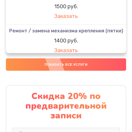
1500 руб.
Заказать
Ремонт / замена механизма крепления (пятки)
1400 руб.
Заказать
Ремонт / замена платы управления
ПОКАЗАТЬ ВСЕ УСЛУГИ
2200 руб.
Заказать
Скидка 20% по
Ремонт платы питания
предварительной
1900 руб.
записи
Заказать