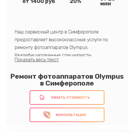
от 1400 руб
20%
мин
Наш сервисный центр в Симферополе
предоставляет высококлассные услуги по
ремонту фотоаппаратов Olympus.
Квалифицированные специалисты,
современное оборудование и оригинальные
запчасти обеспечивают надежность и
Ремонт фотоаппаратов Olympus
долгосрочную работоспособность вашего
в Симферополе
устройства после ремонта.
Доверьте свою фототехнику Olympus
УЗНАТЬ СТОИМОСТЬ
профессионалам!
КОНСУЛЬТАЦИЯ