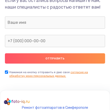
Если у вас остались вопросы напишите нам,
Замена/Pемонт карбюратора
наши специалисты с радостью ответят вам!
1300 руб.
Заказать
Ремонт капиллярной трубки
400 руб.
Заказать
Замена блока питания
1000 руб.
Заказать
Нажимая на кнопку отправить я даю свое
согласие на
обработку моих персональных данных.
Прошивка / разблокировка
900 руб.
Заказать
foto-iq.ru
Ремонт фотоаппаратов в Симферополе