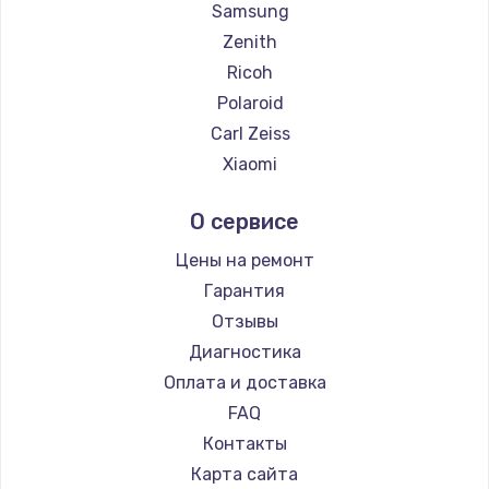
Замена температурного датчика
Samsung
2500 руб.
Zenith
Ricoh
Заказать
Polaroid
Замена электроконфорки
Carl Zeiss
1300 руб.
Xiaomi
LUMIX
Заказать
О сервисе
Kodak
Техобслуживание
Blackmagic
Цены на ремонт
900 руб.
Гарантия
Заказать
Отзывы
Диагностика
Установка / подключение / демонтаж
Оплата и доставка
1300 руб.
FAQ
Заказать
Контакты
Карта сайта