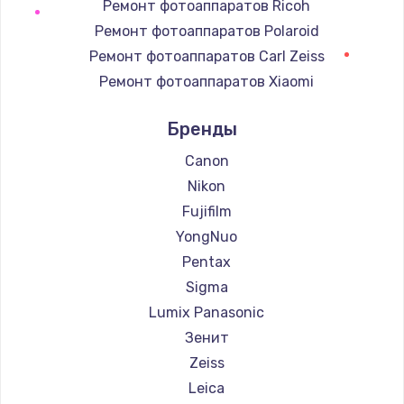
Ремонт фотоаппаратов Ricoh
Замена регулятора режимов конфорки
Ремонт фотоаппаратов Polaroid
900 руб.
Ремонт фотоаппаратов Carl Zeiss
Заказать
Ремонт фотоаппаратов Xiaomi
Ремонт фотоаппаратов LUMIX
Замена сенсорного датчика
Бренды
Ремонт фотоаппаратов Kodak
1300 руб.
Ремонт фотоаппаратов Blackmagic
Canon
Заказать
Nikon
Fujifilm
Замена сигнальной лампы
YongNuo
1200 руб.
Pentax
Заказать
Sigma
Замена системной платы
Lumix Panasonic
1500 руб.
Зенит
Zeiss
Заказать
Leica