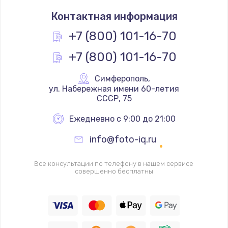
Замена термостата
Контактная информация
1200 руб.
Заказать
+7 (800) 101-16-70
+7 (800) 101-16-70
Замена реле
1000 руб.
Симферополь
,
Заказать
 ул. Набережная имени 60-летия 
СССР, 75
Замена термопредохранителя
Ежедневно с 9:00 до 21:00
700 руб.
info@foto-iq.ru
Заказать
Все консультации по телефону в нашем сервисе
Замена ТЭНа
совершенно бесплатны
2500 руб.
Заказать
Замена шнура