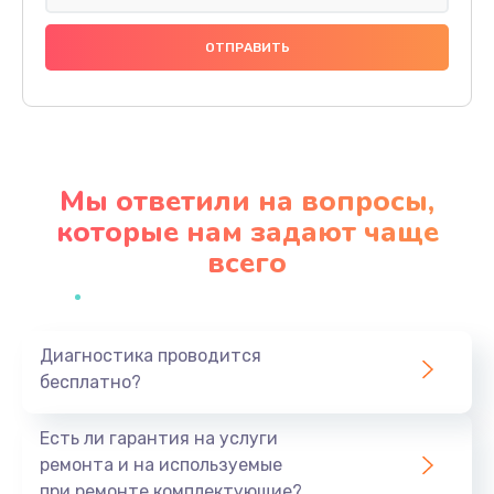
Замена праймера
1000 руб.
Заказать
Ремонт материнской платы
4500 руб.
Мы ответили на вопросы,
Заказать
которые нам задают чаще
всего
Профилактическая чистка
1000 руб.
Заказать
Диагностика проводится
бесплатно?
Прошивка BIOS
1920 руб.
Есть ли гарантия на услуги
Заказать
ремонта и на используемые
при ремонте комплектующие?