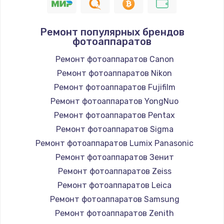
1400 руб.
Заказать
Ремонт популярных брендов
фотоаппаратов
Замена / ремонт электронного модуля
Ремонт фотоаппаратов Canon
управления
Ремонт фотоаппаратов Nikon
600 руб.
Ремонт фотоаппаратов Fujifilm
Заказать
Ремонт фотоаппаратов YongNuo
Ремонт фотоаппаратов Pentax
Замена конфорки
Ремонт фотоаппаратов Sigma
1100 руб.
Ремонт фотоаппаратов Lumix Panasonic
Заказать
Ремонт фотоаппаратов Зенит
Ремонт фотоаппаратов Zeiss
Замена платы сенсора
Ремонт фотоаппаратов Leica
900 руб.
Ремонт фотоаппаратов Samsung
Заказать
Ремонт фотоаппаратов Zenith