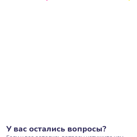
Ремонт цепи питания
2500 руб.
Заказать
Замена видеоадаптера (видеокарты)
1800 руб.
Заказать
Замена, перепайка чипа
1300 руб.
Заказать
Замена HDMI-разъема
650 руб.
Заказать
У вас остались вопросы?