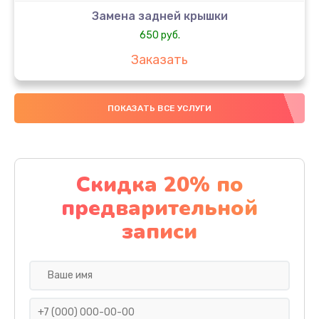
Замена задней крышки
650 руб.
Заказать
Замена аккумулятора
ПОКАЗАТЬ ВСЕ УСЛУГИ
4000 руб.
Заказать
Замена материнской платы
Скидка 20% по
1100 руб.
предварительной
Заказать
записи
Замена масла
750 руб.
Заказать