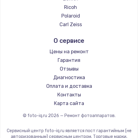
Ricoh
Polaroid
Carl Zeiss
Xiaomi
О сервисе
LUMIX
Kodak
Цены на ремонт
Blackmagic
Гарантия
Отзывы
Диагностика
Оплата и доставка
Контакты
Карта сайта
© foto-iq.ru
2026
— Ремонт фотоаппаратов.
Сервисный центр foto-iq.ru является пост гарантийным (не
авторизованным) сервисным центром. Торговые марки,