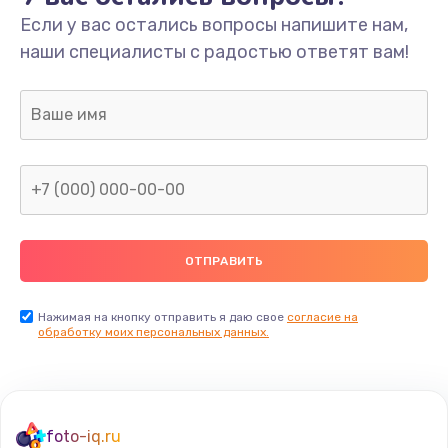
Если у вас остались вопросы напишите нам,
Замена/Pемонт карбюратора
наши специалисты с радостью ответят вам!
1300 руб.
Заказать
Ремонт капиллярной трубки
400 руб.
Заказать
Замена блока питания
1000 руб.
Заказать
Нажимая на кнопку отправить я даю свое
согласие на
обработку моих персональных данных.
Прошивка / разблокировка
900 руб.
Заказать
foto-iq.ru