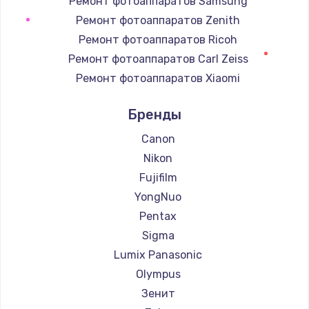
Ремонт фотоаппаратов Samsung
Ремонт фотоаппаратов Zenith
Замена регулятора режимов конфорки
Ремонт фотоаппаратов Ricoh
900 руб.
Ремонт фотоаппаратов Carl Zeiss
Заказать
Ремонт фотоаппаратов Xiaomi
Ремонт фотоаппаратов LUMIX
Замена сенсорного датчика
Бренды
Ремонт фотоаппаратов Kodak
1300 руб.
Ремонт фотоаппаратов Blackmagic
Canon
Заказать
Nikon
Fujifilm
Замена сигнальной лампы
YongNuo
1200 руб.
Pentax
Заказать
Sigma
Замена системной платы
Lumix Panasonic
1500 руб.
Olympus
Зенит
Заказать