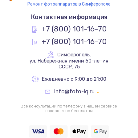
Ремонт фотоаппаратов в Симферополе
Замена термостата
Контактная информация
1200 руб.
Заказать
+7 (800) 101-16-70
+7 (800) 101-16-70
Замена реле
1000 руб.
Симферополь
,
Заказать
 ул. Набережная имени 60-летия 
СССР, 75
Замена термопредохранителя
Ежедневно с 9:00 до 21:00
700 руб.
info@foto-iq.ru
Заказать
Все консультации по телефону в нашем сервисе
Замена ТЭНа
совершенно бесплатны
2500 руб.
Заказать