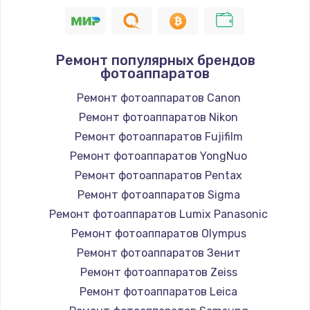
Замена шнура
1400 руб.
Заказать
Ремонт популярных брендов
фотоаппаратов
Замена / ремонт электронного модуля
Ремонт фотоаппаратов Canon
управления
Ремонт фотоаппаратов Nikon
600 руб.
Ремонт фотоаппаратов Fujifilm
Заказать
Ремонт фотоаппаратов YongNuo
Ремонт фотоаппаратов Pentax
Замена конфорки
Ремонт фотоаппаратов Sigma
1100 руб.
Ремонт фотоаппаратов Lumix Panasonic
Заказать
Ремонт фотоаппаратов Olympus
Ремонт фотоаппаратов Зенит
Замена платы сенсора
Ремонт фотоаппаратов Zeiss
900 руб.
Ремонт фотоаппаратов Leica
Заказать