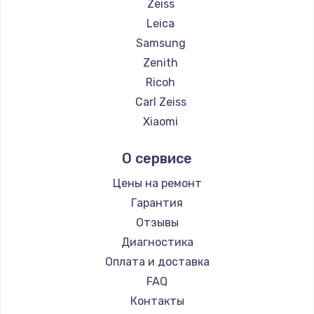
Zeiss
Замена температурного датчика
Leica
2500 руб.
Samsung
Zenith
Заказать
Ricoh
Замена электроконфорки
Carl Zeiss
1300 руб.
Xiaomi
LUMIX
Заказать
О сервисе
Kodak
Техобслуживание
Blackmagic
Цены на ремонт
900 руб.
Гарантия
Заказать
Отзывы
Диагностика
Установка / подключение / демонтаж
Оплата и доставка
1300 руб.
FAQ
Заказать
Контакты