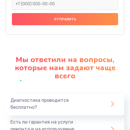
Замена праймера
1000 руб.
Заказать
Ремонт материнской платы
4500 руб.
Мы ответили на вопросы,
Заказать
которые нам задают чаще
всего
Профилактическая чистка
1000 руб.
Заказать
Диагностика проводится
бесплатно?
Прошивка BIOS
1920 руб.
Есть ли гарантия на услуги
Заказать
ремонта и на используемые