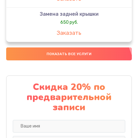
Замена задней крышки
650 руб.
Заказать
Замена аккумулятора
ПОКАЗАТЬ ВСЕ УСЛУГИ
4000 руб.
Заказать
Замена материнской платы
Скидка 20% по
1100 руб.
предварительной
Заказать
записи
Замена масла
750 руб.
Заказать