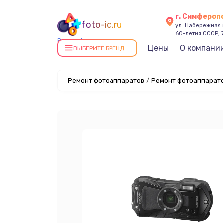
г. Симфероп
foto-iq.ru
ул. Набережная
60-летия СССР, 
Ремонт фотоаппаратов в
Цены
О компани
ВЫБЕРИТЕ БРЕНД
Симферополе
Ремонт фотоаппаратов
/
Ремонт фотоаппарато