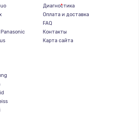
Nuo
Диагностика
x
Оплата и доставка
FAQ
 Panasonic
Контакты
us
Карта сайта
т
ung
h
id
eiss
i
magic