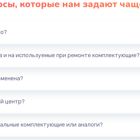
осы, которые нам задают чащ
но?
та и на используемые при ремонте комплектующие?
зменена?
й центр?
альные комплектующие или аналоги?