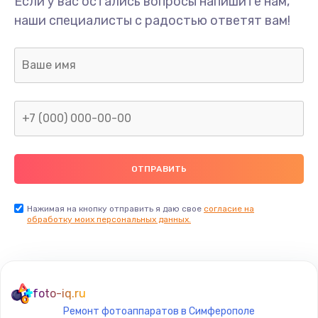
Если у вас остались вопросы напишите нам,
Замена/Pемонт карбюратора
наши специалисты с радостью ответят вам!
1300 руб.
Заказать
Ремонт капиллярной трубки
400 руб.
Заказать
Замена блока питания
1000 руб.
Заказать
Нажимая на кнопку отправить я даю свое
согласие на
обработку моих персональных данных.
Прошивка / разблокировка
900 руб.
Заказать
foto-iq.ru
Ремонт фотоаппаратов в Симферополе