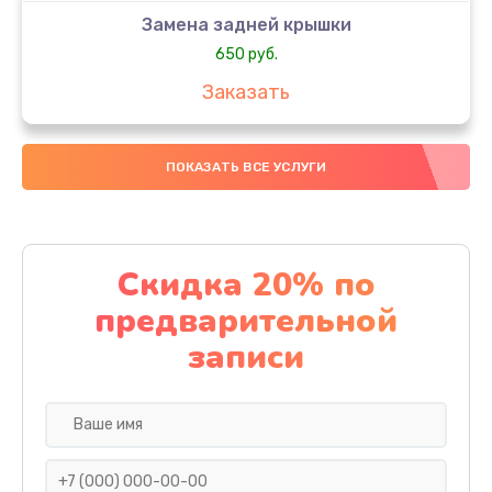
Замена задней крышки
650 руб.
Заказать
Замена аккумулятора
ПОКАЗАТЬ ВСЕ УСЛУГИ
4000 руб.
Заказать
Замена материнской платы
Скидка 20% по
1100 руб.
предварительной
Заказать
записи
Замена масла
750 руб.
Заказать