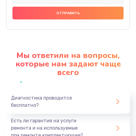
Замена праймера
1000 руб.
Заказать
Ремонт материнской платы
4500 руб.
Мы ответили на вопросы,
Заказать
которые нам задают чаще
всего
Профилактическая чистка
1000 руб.
Заказать
Диагностика проводится
бесплатно?
Прошивка BIOS
1920 руб.
Есть ли гарантия на услуги
Заказать
ремонта и на используемые
при ремонте комплектующие?