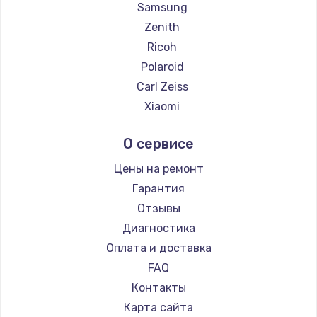
Замена температурного датчика
Samsung
2500 руб.
Zenith
Ricoh
Заказать
Polaroid
Замена электроконфорки
Carl Zeiss
1300 руб.
Xiaomi
LUMIX
Заказать
О сервисе
Kodak
Техобслуживание
Blackmagic
Цены на ремонт
900 руб.
Гарантия
Заказать
Отзывы
Диагностика
Установка / подключение / демонтаж
Оплата и доставка
1300 руб.
FAQ
Заказать
Контакты
Карта сайта