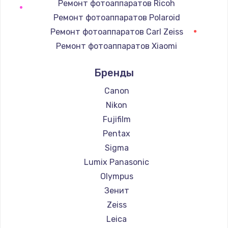
Ремонт фотоаппаратов Ricoh
Замена регулятора режимов конфорки
Ремонт фотоаппаратов Polaroid
900 руб.
Ремонт фотоаппаратов Carl Zeiss
Заказать
Ремонт фотоаппаратов Xiaomi
Ремонт фотоаппаратов LUMIX
Замена сенсорного датчика
Бренды
Ремонт фотоаппаратов Kodak
1300 руб.
Ремонт фотоаппаратов Blackmagic
Canon
Заказать
Nikon
Fujifilm
Замена сигнальной лампы
Pentax
1200 руб.
Sigma
Заказать
Lumix Panasonic
Замена системной платы
Olympus
1500 руб.
Зенит
Zeiss
Заказать
Leica