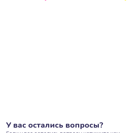
Ремонт цепи питания
2500 руб.
Заказать
Замена видеоадаптера (видеокарты)
1800 руб.
Заказать
Замена, перепайка чипа
1300 руб.
Заказать
Замена HDMI-разъема
650 руб.
Заказать
У вас остались вопросы?