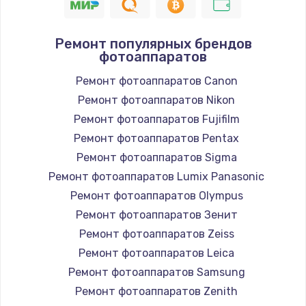
1400 руб.
Заказать
Ремонт популярных брендов
фотоаппаратов
Замена / ремонт электронного модуля
Ремонт фотоаппаратов Canon
управления
Ремонт фотоаппаратов Nikon
600 руб.
Ремонт фотоаппаратов Fujifilm
Заказать
Ремонт фотоаппаратов Pentax
Ремонт фотоаппаратов Sigma
Замена конфорки
Ремонт фотоаппаратов Lumix Panasonic
1100 руб.
Ремонт фотоаппаратов Olympus
Заказать
Ремонт фотоаппаратов Зенит
Ремонт фотоаппаратов Zeiss
Замена платы сенсора
Ремонт фотоаппаратов Leica
900 руб.
Ремонт фотоаппаратов Samsung
Заказать
Ремонт фотоаппаратов Zenith