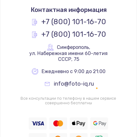
Замена термостата
Контактная информация
1200 руб.
Заказать
+7 (800) 101-16-70
+7 (800) 101-16-70
Замена реле
1000 руб.
Симферополь
,
Заказать
 ул. Набережная имени 60-летия 
СССР, 75
Замена термопредохранителя
Ежедневно с 9:00 до 21:00
700 руб.
info@foto-iq.ru
Заказать
Все консультации по телефону в нашем сервисе
Замена ТЭНа
совершенно бесплатны
2500 руб.
Заказать
Замена шнура