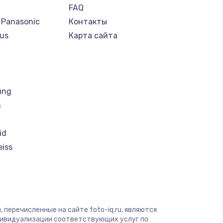
FAQ
 Panasonic
Контакты
us
Карта сайта
т
ung
h
id
eiss
i
magic
 перечисленные на сайте foto-iq.ru, являются
дивидуализации соответствующих услуг по