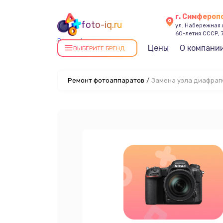
г. Симфероп
foto-iq.ru
ул. Набережная
60-летия СССР, 
Ремонт фотоаппаратов в
Цены
О компани
ВЫБЕРИТЕ БРЕНД
Симферополе
Ремонт фотоаппаратов
/
Замена узла диафраг