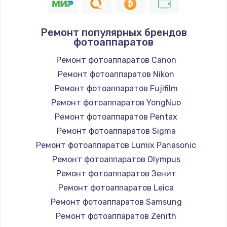
1400 руб.
Заказать
Ремонт популярных брендов
фотоаппаратов
Замена / ремонт электронного модуля
Ремонт фотоаппаратов Canon
управления
Ремонт фотоаппаратов Nikon
600 руб.
Ремонт фотоаппаратов Fujifilm
Заказать
Ремонт фотоаппаратов YongNuo
Ремонт фотоаппаратов Pentax
Замена конфорки
Ремонт фотоаппаратов Sigma
1100 руб.
Ремонт фотоаппаратов Lumix Panasonic
Заказать
Ремонт фотоаппаратов Olympus
Ремонт фотоаппаратов Зенит
Замена платы сенсора
Ремонт фотоаппаратов Leica
900 руб.
Ремонт фотоаппаратов Samsung
Заказать
Ремонт фотоаппаратов Zenith