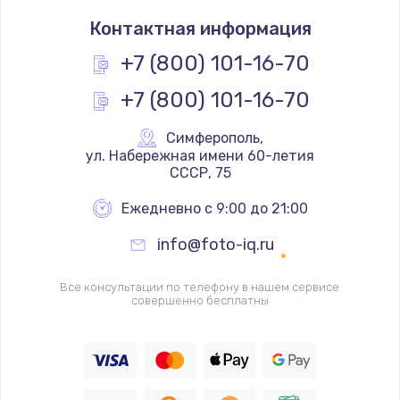
Замена термостата
Контактная информация
1200 руб.
Заказать
+7 (800) 101-16-70
+7 (800) 101-16-70
Замена реле
1000 руб.
Симферополь
,
Заказать
 ул. Набережная имени 60-летия 
СССР, 75
Замена термопредохранителя
Ежедневно с 9:00 до 21:00
700 руб.
info@foto-iq.ru
Заказать
Все консультации по телефону в нашем сервисе
Замена ТЭНа
совершенно бесплатны
2500 руб.
Заказать
Замена шнура