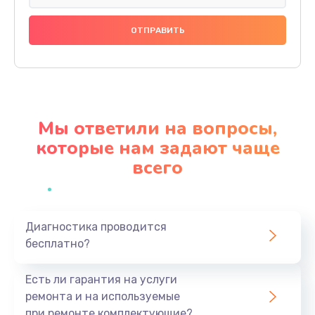
Замена праймера
1000 руб.
Заказать
Ремонт материнской платы
4500 руб.
Мы ответили на вопросы,
Заказать
которые нам задают чаще
всего
Профилактическая чистка
1000 руб.
Заказать
Диагностика проводится
бесплатно?
Прошивка BIOS
1920 руб.
Есть ли гарантия на услуги
Заказать
ремонта и на используемые
при ремонте комплектующие?