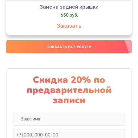
Замена задней крышки
650 руб.
Заказать
Замена аккумулятора
ПОКАЗАТЬ ВСЕ УСЛУГИ
4000 руб.
Заказать
Замена материнской платы
Скидка 20% по
1100 руб.
предварительной
Заказать
записи
Замена масла
750 руб.
Заказать