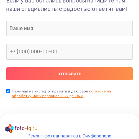
Если у вас остались вопросы напишите нам,
Замена/Pемонт карбюратора
наши специалисты с радостью ответят вам!
1300 руб.
Заказать
Ремонт капиллярной трубки
400 руб.
Заказать
Замена блока питания
1000 руб.
Заказать
Нажимая на кнопку отправить я даю свое
согласие на
обработку моих персональных данных.
Прошивка / разблокировка
900 руб.
Заказать
foto-iq.ru
Ремонт фотоаппаратов в Симферополе