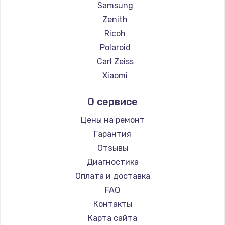
Замена температурного датчика
Samsung
2500 руб.
Zenith
Ricoh
Заказать
Polaroid
Замена электроконфорки
Carl Zeiss
1300 руб.
Xiaomi
LUMIX
Заказать
О сервисе
Kodak
Техобслуживание
Blackmagic
Цены на ремонт
900 руб.
Гарантия
Заказать
Отзывы
Диагностика
Установка / подключение / демонтаж
Оплата и доставка
1300 руб.
FAQ
Заказать
Контакты
Карта сайта