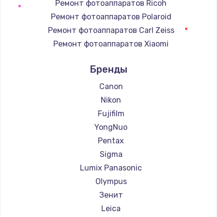
Ремонт фотоаппаратов Ricoh
Замена регулятора режимов конфорки
Ремонт фотоаппаратов Polaroid
900 руб.
Ремонт фотоаппаратов Carl Zeiss
Заказать
Ремонт фотоаппаратов Xiaomi
Ремонт фотоаппаратов LUMIX
Замена сенсорного датчика
Бренды
Ремонт фотоаппаратов Kodak
1300 руб.
Ремонт фотоаппаратов Blackmagic
Canon
Заказать
Nikon
Fujifilm
Замена сигнальной лампы
YongNuo
1200 руб.
Pentax
Заказать
Sigma
Замена системной платы
Lumix Panasonic
1500 руб.
Olympus
Зенит
Заказать
Leica