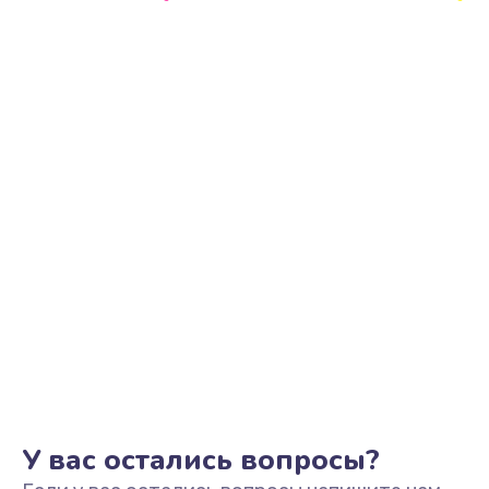
Ремонт цепи питания
2500 руб.
Заказать
Замена видеоадаптера (видеокарты)
1800 руб.
Заказать
Замена, перепайка чипа
1300 руб.
Заказать
Замена HDMI-разъема
650 руб.
Заказать
У вас остались вопросы?