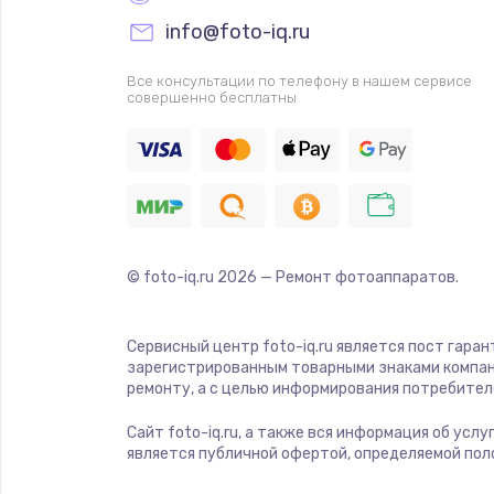
Прошивка
info@foto-iq.ru
Ремонт платы электроники
Все консультации по телефону в нашем сервисе
совершенно бесплатны
Комплексная чистка
Замена датчиков
Замена шнура питания
© foto-iq.ru
2026
— Ремонт фотоаппаратов.
Ремонт кнопки
Сервисный центр foto-iq.ru является пост гара
зарегистрированным товарными знаками компан
Настройка
ремонту, а с целью информирования потребител
Сайт foto-iq.ru, а также вся информация об усл
Ремонт корпуса
является публичной офертой, определяемой пол