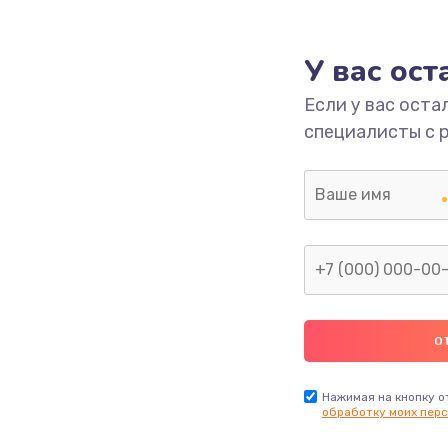
1000 руб.
Заказ
У вас ос
700 руб.
Заказ
Если у вас оста
специалисты с 
2500 руб.
Заказ
1400 руб.
Заказ
модуля
600 руб.
Заказ
1100 руб.
Заказ
900 руб.
Заказ
Нажимая на кнопку о
обработку моих перс
нфорки