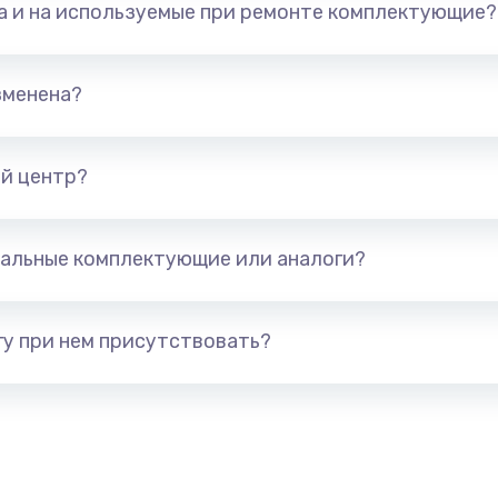
та и на используемые при ремонте комплектующие?
арты)
1800 руб.
Заказ
1300 руб.
Заказ
зменена?
650 руб.
Заказ
й центр?
1300 руб.
Заказ
альные комплектующие или аналоги?
400 руб.
Заказ
1000 руб.
Заказ
у при нем присутствовать?
900 руб.
Заказ
1200 руб.
Заказ