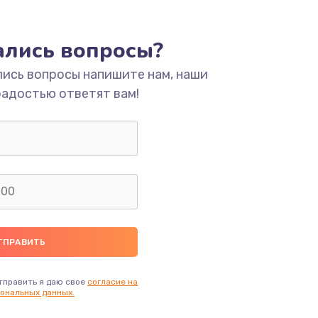
ать
тались вопросы?
ать
лись вопросы напишите нам, наши
радостью ответят вам!
ать
ать
ать
ать
ать
тправить я даю свое
согласие на
ональных данных.