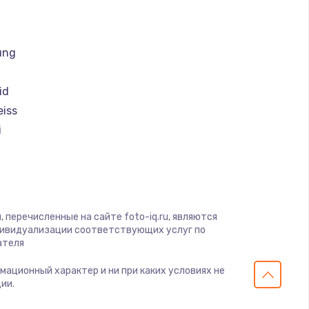
ать
ать
ung
ать
id
eiss
ать
i
ать
magic
ать
 перечисленные на сайте foto-iq.ru, являются
дивидуализации соответствующих услуг по
ать
ателя
рмационный характер и ни при каких условиях не
ать
ии.