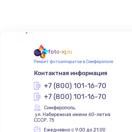
Замена сенсорного датчика
Замена сигнальной лампы
Замена системной платы
foto-iq.ru
Ремонт фотоаппаратов в Симферополе
Замена температурного датчик
Контактная информация
Замена электроконфорки
+7 (800) 101-16-70
+7 (800) 101-16-70
Техобслуживание
Симферополь
,
 ул. Набережная имени 60-летия 
Установка / подключение / дем
СССР, 75
Ежедневно с 9:00 до 21:00