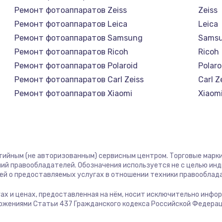
1400 руб.
Заказ
Ремонт фотоаппаратов Zeiss
Zeiss
Ремонт фотоаппаратов Leica
Leica
1400 руб.
Заказ
Ремонт фотоаппаратов Samsung
Sams
Ремонт фотоаппаратов Ricoh
Ricoh
580 руб.
Заказ
Ремонт фотоаппаратов Polaroid
Polaro
Ремонт фотоаппаратов Carl Zeiss
Carl Z
500 руб.
Заказ
Ремонт фотоаппаратов Xiaomi
Xiaom
Ремонт фотоаппаратов LUMIX
LUMIX
1000 руб.
Заказ
Ремонт фотоаппаратов Kodak
Kodak
Ремонт фотоаппаратов Blackmagic
Black
700 руб.
Заказ
нтийным (не авторизованным) сервисным центром. Торговые марки,
ий правообладателей. Обозначения используется не с целью ин
600 руб.
Заказ
ей о предоставляемых услугах в отношении техники правооблад
угах и ценах, предоставленная на нём, носит исключительно инфо
850 руб.
Заказ
ожениями Статьи 437 Гражданского кодекса Российской Федерац