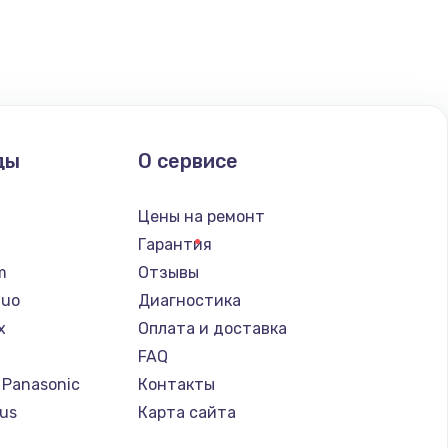
ать
ать
ать
ды
О сервисе
ать
n
Цены на ремонт
ать
Гарантия
lm
Отзывы
ать
Nuo
Диагностика
x
Оплата и доставка
ать
FAQ
 Panasonic
Контакты
ать
us
Карта сайта
т