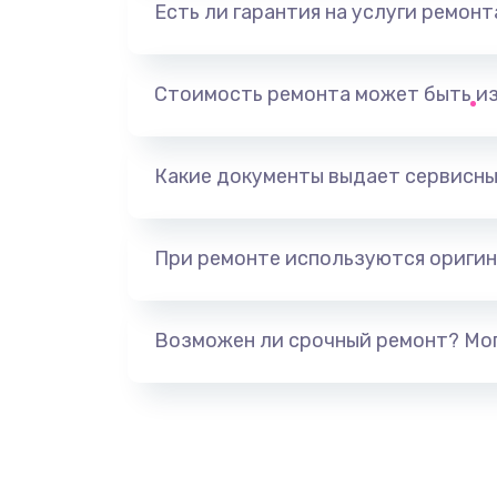
Есть ли гарантия на услуги ремон
Замена видеоадаптера (видеок
Замена, перепайка чипа
Стоимость ремонта может быть и
Замена HDMI-разъема
Какие документы выдает сервисны
Замена/Pемонт карбюратора
При ремонте используются оригин
Ремонт капиллярной трубки
Замена блока питания
Возможен ли срочный ремонт? Мог
Прошивка / разблокировка
Замена термостата